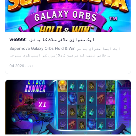
we999: ایک متوازن خلائی سلاٹ کا جائزہ
Supernova Galaxy Orbs Hold & Win ایک ایسا عنوان ہے جو
خلائی تھیم کے شوقین کھلاڑیوں کو اپنی طرف متوجہ...
04 اگست 2026