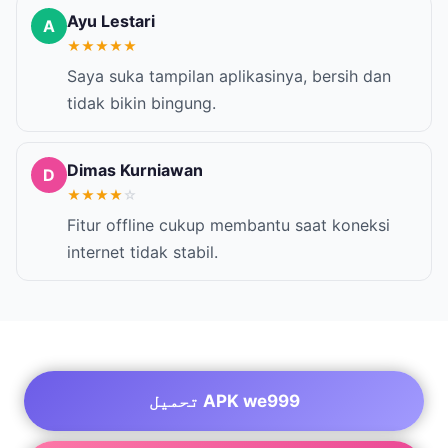
Ayu Lestari
A
★
★
★
★
★
Saya suka tampilan aplikasinya, bersih dan
tidak bikin bingung.
Dimas Kurniawan
D
★
★
★
★
☆
Fitur offline cukup membantu saat koneksi
internet tidak stabil.
تحميل APK we999