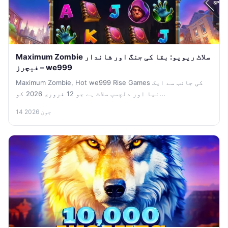
Maximum Zombie سلاٹ ریویو: بقا کی جنگ اور شاندار
فیچرز – we999
Maximum Zombie, Hot we999 Rise Games کی جانب سے ایک
نیا اور دلچسپ سلاٹ ہے جو 12 فروری 2026 کو...
14 جون 2026