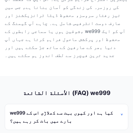
کی روزمرہ کی زندگی کو آسان بنانا ہے، جس میں
تیز رفتار سروسز، محفوظ ڈیٹا ٹرانزیکشنز اور
صارف دوست انٹرفیس شامل ہے۔ چاہے آپ گیمنگ کے
شوقین ہوں یا سماجی رابطوں کے، we999 آپ کو ایک
محفوظ اور پرکشش ماحول فراہم کرتا ہے جہاں آپ
دنیا بھر کے صارفین کے ساتھ جڑ سکتے ہیں اور
جدید ترین فیچرز سے لطف اندوز ہو سکتے ہیں۔
الأسئلة الشائعة (FAQ) we999
we999 کیا ہے اور کیوں بہت سے کھلاڑی اس کے
بارے میں بات کر رہے ہیں؟