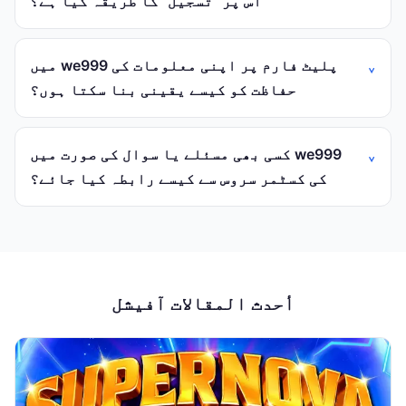
اس پر "تسجيل" کا طریقہ کیا ہے؟
میں we999 پلیٹ فارم پر اپنی معلومات کی
حفاظت کو کیسے یقینی بنا سکتا ہوں؟
کسی بھی مسئلے یا سوال کی صورت میں we999
کی کسٹمر سروس سے کیسے رابطہ کیا جائے؟
أحدث المقالات آفیشل