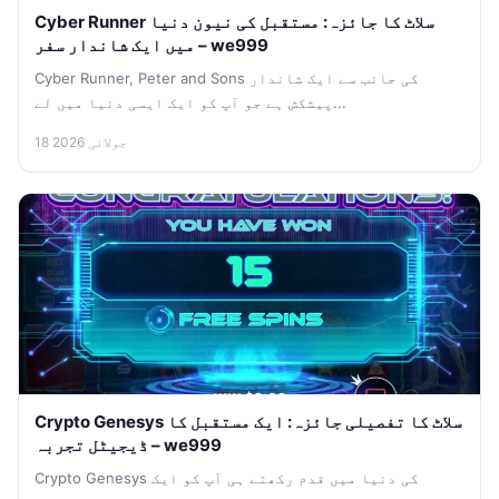
Cyber Runner سلاٹ کا جائزہ: مستقبل کی نیون دنیا
میں ایک شاندار سفر – we999
Cyber Runner, Peter and Sons کی جانب سے ایک شاندار
پیشکش ہے جو آپ کو ایک ایسی دنیا میں لے...
18 جولائی 2026
Crypto Genesys سلاٹ کا تفصیلی جائزہ: ایک مستقبل کا
ڈیجیٹل تجربہ – we999
Crypto Genesys کی دنیا میں قدم رکھتے ہی آپ کو ایک