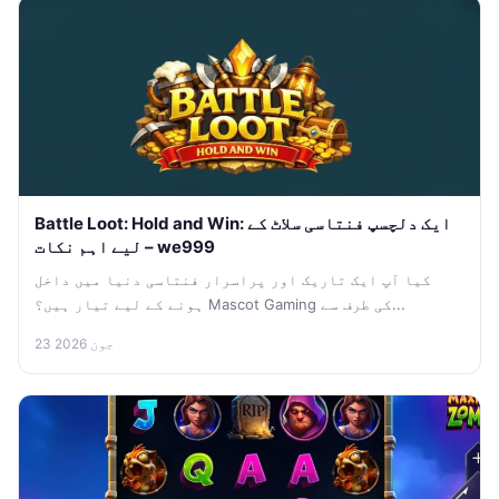
Battle Loot: Hold and Win: ایک دلچسپ فنتاسی سلاٹ کے
لیے اہم نکات – we999
کیا آپ ایک تاریک اور پراسرار فنتاسی دنیا میں داخل
ہونے کے لیے تیار ہیں؟ Mascot Gaming کی طرف سے...
23 جون 2026