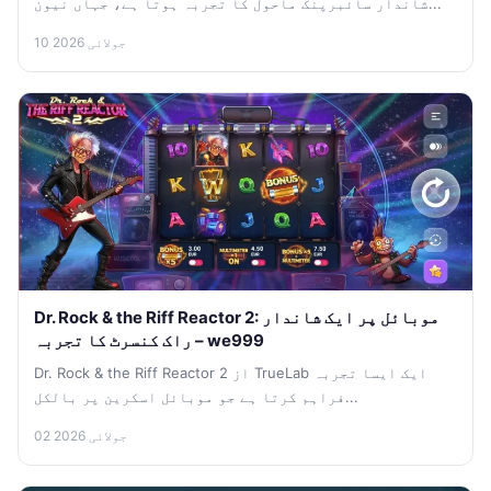
شاندار سائبرپنک ماحول کا تجربہ ہوتا ہے، جہاں نیون...
10 جولائی 2026
Dr. Rock & the Riff Reactor 2: موبائل پر ایک شاندار
راک کنسرٹ کا تجربہ – we999
Dr. Rock & the Riff Reactor 2 از TrueLab ایک ایسا تجربہ
فراہم کرتا ہے جو موبائل اسکرین پر بالکل...
02 جولائی 2026