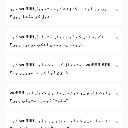
میں we999 ایپ پر اپنا اکاؤنٹ کیسے تسجيل
دخول کر سکتا ہوں؟
کیا we999 تک رسائی کے لیے کوئی متبادل
طریقے یا رسمی لنکس موجود ہیں؟
کیا we999 استعمال کرنے کے لیے we999 APK
ڈاؤن لوڈ کرنا ضروری ہے؟
we999 پلیٹ فارم پر کون سی مقبول کھیل اور
"سلوٹ" گیمز دستیاب ہیں؟
کیا we999 نئے صارفین کے لیے موزوں ہے اور